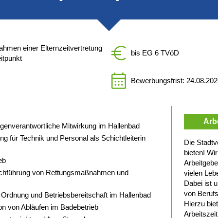
Rahmen einer Elternzeitvertretung
bis EG 6 TVöD
itpunkt
Bewerbungsfrist: 24.08.20
Arb
eigenverantwortliche Mitwirkung im Hallenbad
 für Technik und Personal als Schichtleiterin
Die Stadtv
bieten! Wi
eb
Arbeitgeber
Durchführung von Rettungsmaßnahmen und
vielen Leb
Dabei ist u
von Berufs
 Ordnung und Betriebsbereitschaft im Hallenbad
Hierzu biet
on von Abläufen im Badebetrieb
Arbeitszei