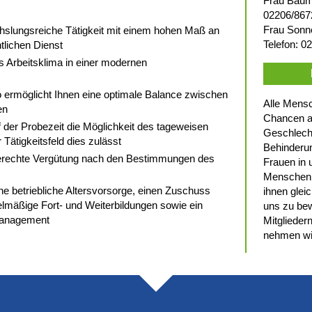
Frau Bauma
02206/867
Frau Sonn
chslungsreiche Tätigkeit mit einem hohen Maß an
Telefon: 0
tlichen Dienst
 Arbeitsklima in einer modernen
to ermöglicht Ihnen eine optimale Balance zwischen
Alle Mensc
en
Chancen a
f der Probezeit die Möglichkeit des tageweisen
Geschlecht,
 Tätigkeitsfeld dies zulässt
Behinderun
sgerechte Vergütung nach den Bestimmungen des
Frauen in 
Menschen 
ne betriebliche Altersvorsorge, einen Zuschuss
ihnen glei
lmäßige Fort- und Weiterbildungen sowie ein
uns zu be
management
Mitglieder
nehmen wi